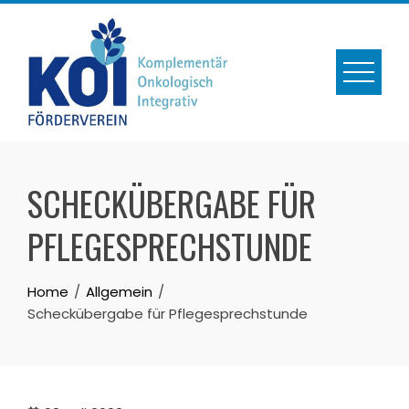
Skip
to
content
SCHECKÜBERGABE FÜR
PFLEGESPRECHSTUNDE
Home
Allgemein
Scheckübergabe für Pflegesprechstunde